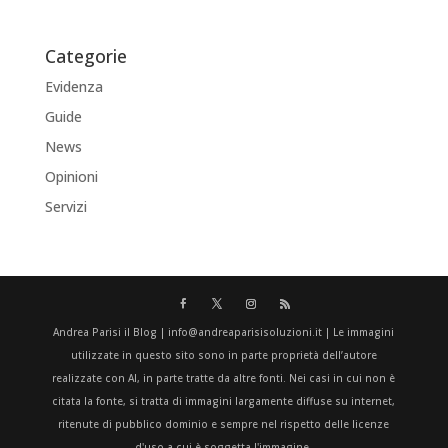
Categorie
Evidenza
Guide
News
Opinioni
Servizi
Andrea Parisi il Blog | info@andreaparisisoluzioni.it | Le immagini
utilizzate in questo sito sono in parte proprietà dell’autore
realizzate con AI, in parte tratte da altre fonti. Nei casi in cui non è
citata la fonte, si tratta di immagini largamente diffuse su internet,
ritenute di pubblico dominio e sempre nel rispetto delle licenze
d'uso a cui è soggetta l'immagine.