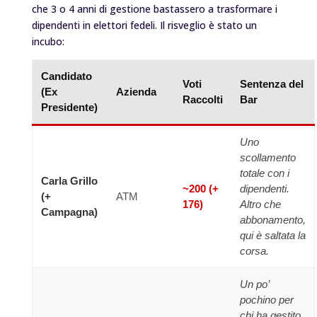
che 3 o 4 anni di gestione bastassero a trasformare i
dipendenti in elettori fedeli. Il risveglio è stato un
incubo:
Candidato
Voti
Sentenza del
(Ex
Azienda
Raccolti
Bar
Presidente)
Uno
scollamento
totale con i
Carla Grillo
~200 (+
dipendenti.
(+
ATM
176)
Altro che
Campagna)
abbonamento,
qui è saltata la
corsa.
Un po’
pochino per
chi ha gestito