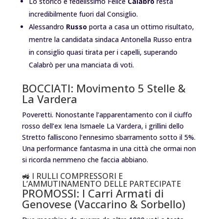
Lo storico e fedelissimo Felice
Calabrò
resta
incredibilmente fuori dal Consiglio.
Alessandro
Russo
porta a casa un ottimo risultato,
mentre la candidata sindaca Antonella Russo entra
in consiglio quasi tirata per i capelli, superando
Calabrò per una manciata di voti.
BOCCIATI: Movimento 5 Stelle &
La Vardera
Poveretti. Nonostante l’apparentamento con il ciuffo
rosso dell’ex Iena Ismaele La Vardera, i grillini dello
Stretto falliscono l’ennesimo sbarramento sotto il 5%.
Una performance fantasma in una città che ormai non
si ricorda nemmeno che faccia abbiano.
🚜 I RULLI COMPRESSORI E
L’AMMUTINAMENTO DELLE PARTECIPATE
PROMOSSI: I Carri Armati di
Genovese (Vaccarino & Sorbello)