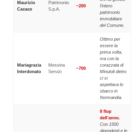
Maurizio
Patrimonio
~200
l’intero
Cacace
S.p.A.
patrimonio
immobiliare
del Comune.
Ottimo per
essere la
prima volta,
ma con la
Mariagrazia
Messina
corazzata di
~700
Interdonato
Servizi
Minutoli dietro
ci si
aspettava lo
sbarco in
Normandia.
Il flop
dell’anno.
Con 1500
dipendenti e le