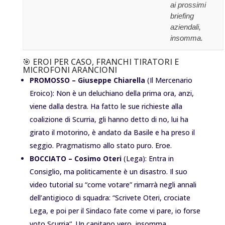
ai prossimi
briefing
aziendali,
insomma.
🎯 EROI PER CASO, FRANCHI TIRATORI E
MICROFONI ARANCIONI
PROMOSSO –
Giuseppe Chiarella
(Il Mercenario
Eroico): Non è un deluchiano della prima ora, anzi,
viene dalla destra. Ha fatto le sue richieste alla
coalizione di Scurria, gli hanno detto di no, lui ha
girato il motorino, è andato da Basile e ha preso il
seggio. Pragmatismo allo stato puro. Eroe.
BOCCIATO –
Cosimo Oteri
(Lega): Entra in
Consiglio, ma politicamente è un disastro. Il suo
video tutorial su “
come votare
” rimarrà negli annali
dell’antigioco di squadra: “
Scrivete Oteri, crociate
Lega, e poi per il Sindaco fate come vi pare, io forse
voto Scurria
“. Un capitano vero, insomma.