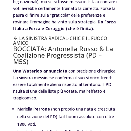
big nazionali), ma se si fosse messa in lista a contare i
voti avrebbe certamente trainato la carretta. Forse la
paura di finire sulla “
graticola
” delle preferenze e
rovinare l’immagine ha vinto sulla strategia.
Da Forza
Italia a Forza e Coraggio (che è finita).
🌹 LA SINISTRA RADICAL-CHIC E IL FUOCO
AMICO
BOCCIATA: Antonella Russo & La
Coalizione Progressista (PD –
M5S)
Una Waterloo annunciata
con precisione chirurgica.
La sinistra messinese conferma il suo storico trend:
essere totalmente aliena rispetto al territorio. Il PD
risulta sì una delle liste più votate, ma l’effetto è
tragicomico.
Mariella
Perrone
(non proprio una nata e cresciuta
nella sezione del PD) fa il boom assoluto con oltre
1800 voti.