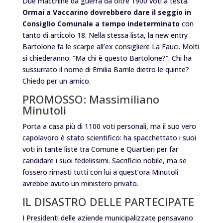
Due macchine da guerra da oltre 1900 voti a testa.
Ormai a Vaccarino dovrebbero dare il seggio in
Consiglio Comunale a tempo indeterminato
con
tanto di articolo 18. Nella stessa lista, la new entry
Bartolone fa le scarpe all’ex consigliere La Fauci. Molti
si chiederanno: “
Ma chi è questo Bartolone?
“. Chi ha
sussurrato il nome di
Emilia Barrile
dietro le quinte?
Chiedo per un amico.
PROMOSSO: Massimiliano
Minutoli
Porta a casa più di 1100 voti personali, ma il suo vero
capolavoro è stato scientifico: ha spacchettato i suoi
voti in tante liste tra Comune e Quartieri per far
candidare i suoi fedelissimi. Sacrificio nobile, ma se
fossero rimasti tutti con lui a quest’ora Minutoli
avrebbe avuto un ministero privato.
IL DISASTRO DELLE PARTECIPATE
I Presidenti delle aziende municipalizzate pensavano