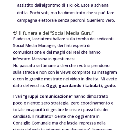
assistito dall’algoritmo di TikTok. Esce a schiena
dritta. Pochi voti, ma ha dimostrato che si può fare
campagna elettorale senza padroni. Guerriero vero.
💀 Il funerale dei “Social Media Guru”
E adesso, lasciatemi ballare sulla tomba dei sedicenti
Social Media Manager, dei finti esperti di
comunicazione e dei maghi dei reel che hanno
infestato Messina in questi mesi.
Ho passato settimane a dirvi che i voti si prendono
sulla strada e non con le views comprate su Instagram
o con le granite mostrate nei video in diretta. Mi avete
dato del vecchio.
Oggi, guardando i tabulati, godo.
I vari “
gruppi comunicazione
” hanno dimostrato
poco e niente: zero strategia, zero coordinamento e
totale incapacità di gestire le crisi e i passi falsi dei
candidati. Il risultato? Gente che oggi entra in
Consiglio Comunale ma che lascia impressa nella
storia del web (e internet non dimentica) l’immagine